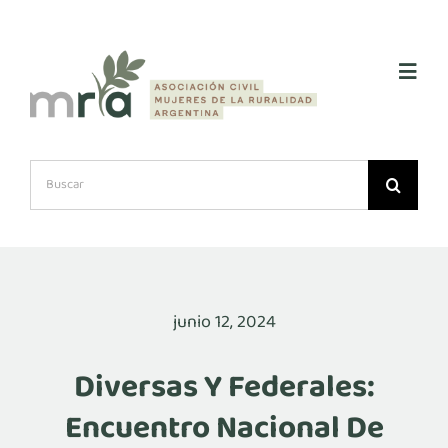
Skip
to
content
Toggl
Navig
Inicio
Search
for:
Quiénes somos
Premio Lía Encalada
junio 12, 2024
Noticias
Diversas Y Federales:
Encuentro Nacional De
Asociarse