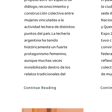
la ciu
diálogo, reconocimiento y
sede d
construcción colectiva entre
Nacio
mujeres vinculadas a la
y Ques
actividad lechera de distintos
Expo 2
puntos del país. La lechería
tuvo c
argentina ha tenido
convir
históricamente un fuerte
federa
protagonismo femenino,
reflex
aunque muchas veces
colect
invisibilizado dentro de los
de mu
relatos tradicionales del
Conti
Continue Reading