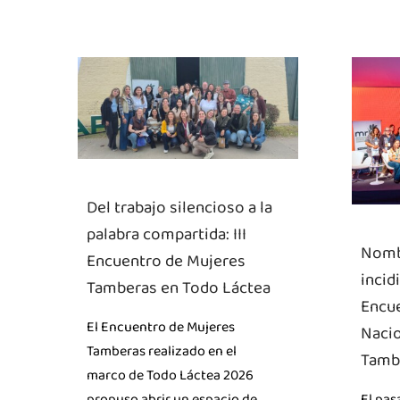
Del trabajo silencioso a la
palabra compartida: III
Nomb
Encuentro de Mujeres
incid
Tamberas en Todo Láctea
Encu
El Encuentro de Mujeres
Nacio
Tamberas realizado en el
Tamb
marco de Todo Láctea 2026
El pas
propuso abrir un espacio de