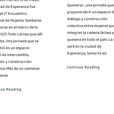
Queseras , una jornada que
dad de Esperanza fue
propone abrir un espacio 
el 2° Encuentro
diálogo y construcción
nal de Mujeres Tamberas
colectiva entre mujeres qu
eras en el marco de la
integran la cadena láctea y
025 Todo Láctea que allí
quesera en todo el país. La 
ita. Una jornada que se
será en la ciudad de
tió en un espacio
Esperanza, Santa Fe en
l de intercambio,
ión y construcción
Continue Reading
iva. Más de un centenar
jeres
nue Reading